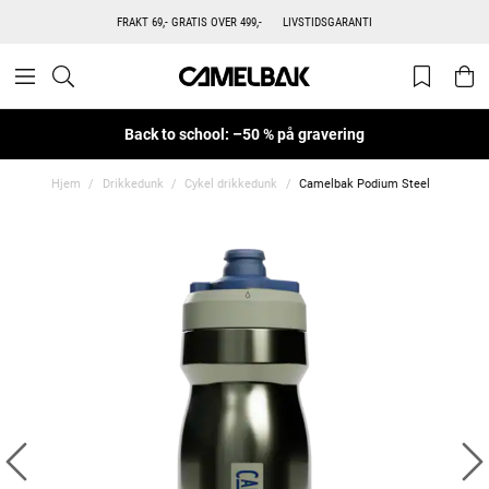
FRAKT 69,- GRATIS OVER 499,-
LIVSTIDSGARANTI
Back to school: –50 % på gravering
Hjem
Drikkedunk
Cykel drikkedunk
Camelbak Podium Steel