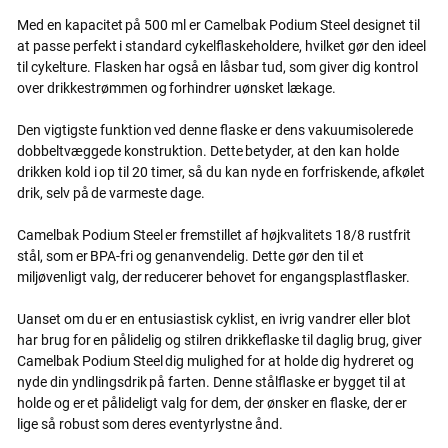
Med en kapacitet på 500 ml er Camelbak Podium Steel designet til
at passe perfekt i standard cykelflaskeholdere, hvilket gør den ideel
til cykelture. Flasken har også en låsbar tud, som giver dig kontrol
over drikkestrømmen og forhindrer uønsket lækage.
Den vigtigste funktion ved denne flaske er dens vakuumisolerede
dobbeltvæggede konstruktion. Dette betyder, at den kan holde
drikken kold i op til 20 timer, så du kan nyde en forfriskende, afkølet
drik, selv på de varmeste dage.
Camelbak Podium Steel er fremstillet af højkvalitets 18/8 rustfrit
stål, som er BPA-fri og genanvendelig. Dette gør den til et
miljøvenligt valg, der reducerer behovet for engangsplastflasker.
Uanset om du er en entusiastisk cyklist, en ivrig vandrer eller blot
har brug for en pålidelig og stilren drikkeflaske til daglig brug, giver
Camelbak Podium Steel dig mulighed for at holde dig hydreret og
nyde din yndlingsdrik på farten. Denne stålflaske er bygget til at
holde og er et pålideligt valg for dem, der ønsker en flaske, der er
lige så robust som deres eventyrlystne ånd.