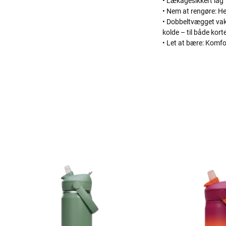
• Lækagesikkert låg
• Nem at rengøre: He
• Dobbeltvægget vaku
kolde – til både kort
• Let at bære: Komf