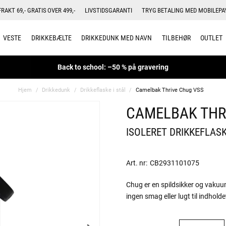
FRAKT 69,- GRATIS OVER 499,-
LIVSTIDSGARANTI
TRYG BETALING MED MOBILEPA
VESTE
DRIKKEBÆLTE
DRIKKEDUNK MED NAVN
TILBEHØR
OUTLET
Back to school: –50 % på gravering
Hjem
Drikkedunk
Drikkeflaske i stål
Camelbak Thrive Chug VSS
CAMELBAK THR
ISOLERET DRIKKEFLASK
Art. nr:
CB2931101075
Chug er en spildsikker og vakuu
ingen smag eller lugt til indholde