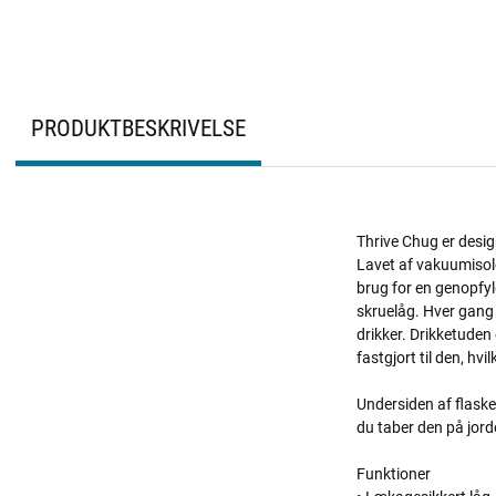
PRODUKTBESKRIVELSE
Thrive Chug er design
Lavet af vakuumisoler
brug for en genopfyld
skruelåg. Hver gang 
drikker. Drikketuden
fastgjort til den, hv
Undersiden af ​​flask
du taber den på jord
Funktioner