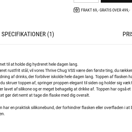
FRAKT 69,- GRATIS OVER 499,-
SPECIFIKATIONER
1
PRI
et til at holde dig hydreret hele dagen lang.
et rustfrit stål, vil vores Thrive Chug VSS være den første ting, du rækker
ning af drinks, der forbliver iskolde hele dagen lang. Toppen af ​​flasken h
du skruer toppen af, springer proppen elegant til siden og holder sig væk f
 er lavet af silikone og er meget behagelig at drikke af. Toppen har også 
ilket gør det nemt at tage din flaske med dig overalt.
en har en praktisk silikonebund, der forhindrer flasken eller overfladen i at 
en.