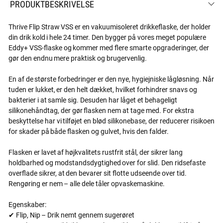
PRODUKTBESKRIVELSE
Thrive Flip Straw VSS er en vakuumisoleret drikkeflaske, der holder
din drik kold i hele 24 timer. Den bygger på vores meget populære
Eddy+ VSS-flaske og kommer med flere smarte opgraderinger, der
gør den endnu mere praktisk og brugervenlig.
En af de største forbedringer er den nye, hygiejniske lågløsning. Når
tuden er lukket, er den helt dækket, hvilket forhindrer snavs og
bakterier i at samle sig. Desuden har låget et behageligt
silikonehåndtag, der gør flasken nem at tage med. For ekstra
beskyttelse har vi tilføjet en blød silikonebase, der reducerer risikoen
for skader på både flasken og gulvet, hvis den falder.
Flasken er lavet af højkvalitets rustfrit stål, der sikrer lang
holdbarhed og modstandsdygtighed over for slid. Den ridsefaste
overflade sikrer, at den bevarer sit flotte udseende over tid.
Rengøring er nem – alle dele tåler opvaskemaskine.
Egenskaber:
✔ Flip, Nip – Drik nemt gennem sugerøret