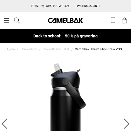
FRAKT 69,- GRATIS OVER 499,-
LIVSTIDSGARANTI
Back to school: –50 % på gravering
Hjem
Drikkedunk
Drikkeflaske i stål
Camelbak Thrive Flip Straw VSS