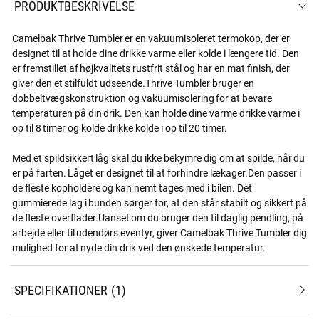
PRODUKTBESKRIVELSE
Camelbak Thrive Tumbler er en vakuumisoleret termokop, der er
designet til at holde dine drikke varme eller kolde i længere tid. Den
er fremstillet af højkvalitets rustfrit stål og har en mat finish, der
giver den et stilfuldt udseende.Thrive Tumbler bruger en
dobbeltvægskonstruktion og vakuumisolering for at bevare
temperaturen på din drik. Den kan holde dine varme drikke varme i
op til 8 timer og kolde drikke kolde i op til 20 timer.
Med et spildsikkert låg skal du ikke bekymre dig om at spilde, når du
er på farten. Låget er designet til at forhindre lækager.Den passer i
de fleste kopholdere og kan nemt tages med i bilen. Det
gummierede lag i bunden sørger for, at den står stabilt og sikkert på
de fleste overflader.Uanset om du bruger den til daglig pendling, på
arbejde eller til udendørs eventyr, giver Camelbak Thrive Tumbler dig
mulighed for at nyde din drik ved den ønskede temperatur.
SPECIFIKATIONER
1