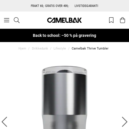
FRAKT 69,- GRATIS OVER 499,-
LIVSTIDSGARANTI
Back to school: –50 % på gravering
Hjem
Drikkedunk
Lifestyle
Camelbak Thrive Tumbler