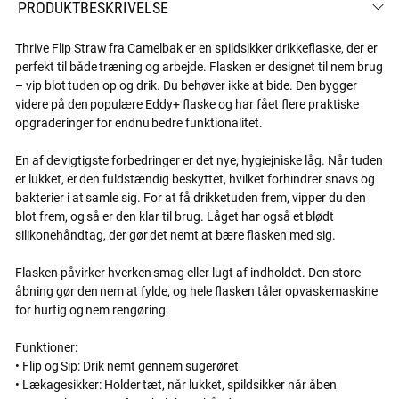
PRODUKTBESKRIVELSE
Thrive Flip Straw fra Camelbak er en spildsikker drikkeflaske, der er
perfekt til både træning og arbejde. Flasken er designet til nem brug
– vip blot tuden op og drik. Du behøver ikke at bide. Den bygger
videre på den populære Eddy+ flaske og har fået flere praktiske
opgraderinger for endnu bedre funktionalitet.
En af de vigtigste forbedringer er det nye, hygiejniske låg. Når tuden
er lukket, er den fuldstændig beskyttet, hvilket forhindrer snavs og
bakterier i at samle sig. For at få drikketuden frem, vipper du den
blot frem, og så er den klar til brug. Låget har også et blødt
silikonehåndtag, der gør det nemt at bære flasken med sig.
Flasken påvirker hverken smag eller lugt af indholdet. Den store
åbning gør den nem at fylde, og hele flasken tåler opvaskemaskine
for hurtig og nem rengøring.
Funktioner:
• Flip og Sip: Drik nemt gennem sugerøret
• Lækagesikker: Holder tæt, når lukket, spildsikker når åben