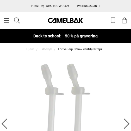
FRAKT 69,- GRATIS OVER 499,-
LIVSTIDSGARANTI
Back to school: –50 % på gravering
Hjem
Tilbehør
Thrive Flip Straw ventil/rør 2pk