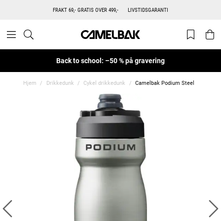
FRAKT 69,- GRATIS OVER 499,-
LIVSTIDSGARANTI
Back to school: –50 % på gravering
Hjem
Drikkedunk
Cykel drikkedunk
Camelbak Podium Steel