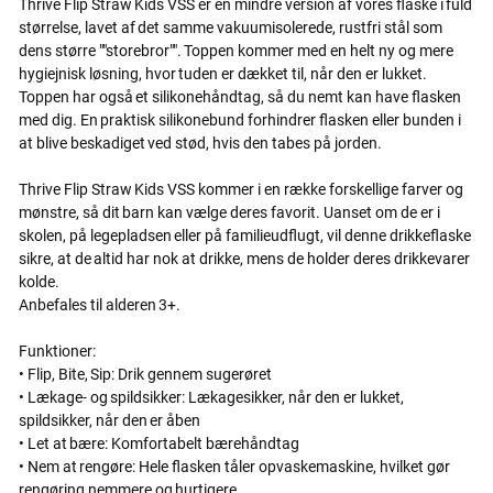
Thrive Flip Straw Kids VSS er en mindre version af vores flaske i fuld
størrelse, lavet af det samme vakuumisolerede, rustfri stål som
dens større ""storebror"". Toppen kommer med en helt ny og mere
hygiejnisk løsning, hvor tuden er dækket til, når den er lukket.
Toppen har også et silikonehåndtag, så du nemt kan have flasken
med dig. En praktisk silikonebund forhindrer flasken eller bunden i
at blive beskadiget ved stød, hvis den tabes på jorden.
Thrive Flip Straw Kids VSS kommer i en række forskellige farver og
mønstre, så dit barn kan vælge deres favorit. Uanset om de er i
skolen, på legepladsen eller på familieudflugt, vil denne drikkeflaske
sikre, at de altid har nok at drikke, mens de holder deres drikkevarer
kolde.
Anbefales til alderen 3+.
Funktioner:
• Flip, Bite, Sip: Drik gennem sugerøret
• Lækage- og spildsikker: Lækagesikker, når den er lukket,
spildsikker, når den er åben
• Let at bære: Komfortabelt bærehåndtag
• Nem at rengøre: Hele flasken tåler opvaskemaskine, hvilket gør
rengøring nemmere og hurtigere.