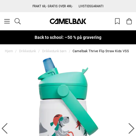
FRAKT 69,- GRATIS OVER 499,-
LIVSTIDSGARANTI
Back to school: –50 % på gravering
Hjem
Drikkedunk
Drikkedunk børn
Camelbak Thrive Flip Straw Kids VSS