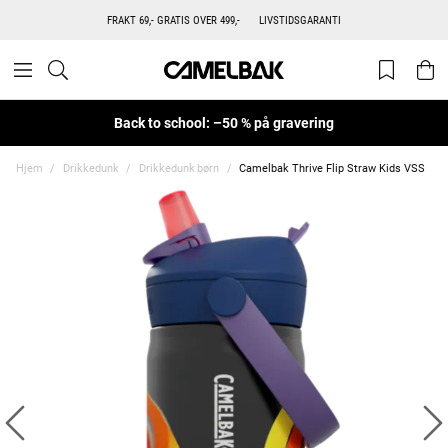
FRAKT 69,- GRATIS OVER 499,-
LIVSTIDSGARANTI
Back to school: –50 % på gravering
Hjem
Drikkedunk
Drikkedunk børn
Camelbak Thrive Flip Straw Kids VSS