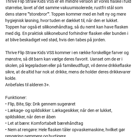
Thrive Flip Straw Kids VSS er en mindre version af vores flaske i fuld
størrelse, lavet af det samme vakuumisolerede, rustfri stål som
dens større ""storebror"". Toppen kommer med en helt ny og mere
hygiejnisk løsning, hvor tuden er dækket til, når den er lukket.
Toppen har også et silikonehåndtag, så du nemt kan have flasken
med dig. En praktisk silikonebund forhindrer flasken eller bunden i
at blive beskadiget ved stød, hvis den tabes på jorden.
Thrive Flip Straw Kids VSS kommer i en række forskellige farver og
mønstre, så dit barn kan vælge deres favorit. Uanset om de er i
skolen, på legepladsen eller på familieudflugt, vil denne drikkeflaske
sikre, at de altid har nok at drikke, mens de holder deres drikkevarer
kolde.
Anbefales til alderen 3+.
Funktioner:
• Flip, Bite, Sip: Drik gennem sugerøret
• Lækage- og spildsikker: Lækagesikker, når den er lukket,
spildsikker, når den er åben
• Let at bære: Komfortabelt bærehåndtag
• Nem at rengøre: Hele flasken tåler opvaskemaskine, hvilket gør
rengøring nemmere og hurtigere.